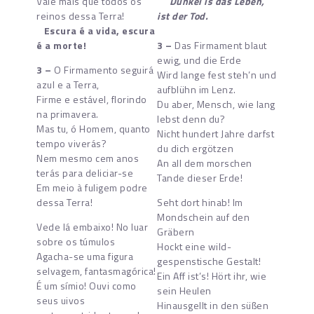
Vale mais que todos os
Dunkel is das Leben,
reinos dessa Terra!
ist der Tod.
Escura é a vida, escura
é a morte!
3 –
Das Firmament blaut
ewig, und die Erde
3 –
O Firmamento seguirá
Wird lange fest steh’n und
azul e a Terra,
aufblühn im Lenz.
Firme e estável, florindo
Du aber, Mensch, wie lang
na primavera.
lebst denn du?
Mas tu, ó Homem, quanto
Nicht hundert Jahre darfst
tempo viverás?
du dich ergötzen
Nem mesmo cem anos
An all dem morschen
terás para deliciar-se
Tande dieser Erde!
Em meio à fuligem podre
dessa Terra!
Seht dort hinab! Im
Mondschein auf den
Vede lá embaixo! No luar
Gräbern
sobre os túmulos
Hockt eine wild-
Agacha-se uma figura
gespenstische Gestalt!
selvagem, fantasmagórica!
Ein Aff ist’s! Hört ihr, wie
É um símio! Ouvi como
sein Heulen
seus uivos
Hinausgellt in den süßen