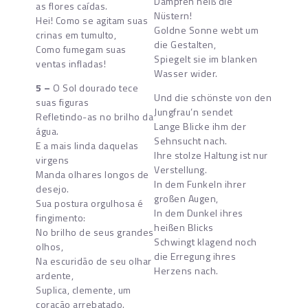
Dampfen heiß die
as flores caídas.
Nüstern!
Hei! Como se agitam suas
Goldne Sonne webt um
crinas em tumulto,
die Gestalten,
Como fumegam suas
Spiegelt sie im blanken
ventas infladas!
Wasser wider.
5 –
O Sol dourado tece
Und die schönste von den
suas figuras
Jungfrau’n sendet
Refletindo-as no brilho da
Lange Blicke ihm der
água.
Sehnsucht nach.
E a mais linda daquelas
Ihre stolze Haltung ist nur
virgens
Verstellung.
Manda olhares longos de
In dem Funkeln ihrer
desejo.
großen Augen,
Sua postura orgulhosa é
In dem Dunkel ihres
fingimento:
heißen Blicks
No brilho de seus grandes
Schwingt klagend noch
olhos,
die Erregung ihres
Na escuridão de seu olhar
Herzens nach.
ardente,
Suplica, clemente, um
coração arrebatado.