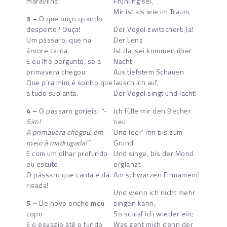
maravilha!
Frühling sei,
Mir ist als wie im Traum.
3 –
O que ouço quando
desperto? Ouça!
Der Vogel zwitschert: Ja!
Um pássaro, que na
Der Lenz
árvore canta.
Ist da, sei kommen über
E eu lhe pergunto, se a
Nacht!
primavera chegou
Aus tiefstem Schauen
Que p’ra mim é sonho que
lausch ich auf,
a tudo suplanta.
Der Vogel singt und lacht!
4 –
O pássaro gorjeia:
“-
Ich fülle mir den Becher
Sim!
neu
A primavera chegou, em
Und leer’ ihn bis zum
meio à madrugada!”
Grund
E com um olhar profundo
Und singe, bis der Mond
eu escuto:
erglänzt
O pássaro que canta e dá
Am schwarzen Firmament!
risada!
Und wenn ich nicht mehr
5 –
De novo encho meu
singen kann,
copo
So schlaf ich wieder ein;
E o esvazio até o fundo
Was geht mich denn der