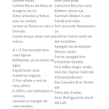
colhem flores,
dem Uferrande.
Colhem flores de lótus às
Zwischen Büschen und
margens do rio.
Blättern sitzen sie,
Entre arbustos e folhas,
Sammeln Blüten in den
elas se sentam
Schoß und rufen
Juntam as flores no colo e
Sich einander Neckereien
brincam,
zu.
Fazem troças umas com as
Gold’ne Sonne webt um
outras.
die Gestalten,
Spiegelt sie im blanken
2 –
O Sol dourado tece
Wasser wider.
suas figuras
Sonne spiegelt ihre
Refletindo-as no brilho da
schlanken Glieder,
água.
Ihre süßen Augen wider,
Espelhando seus
Und der Zephyr hebt mit
membros esguios
Schmeichelkosen
O Sol reflete o mel de
Das Gewebe Ihrer Ärmel
seus olhos.
auf,
E Zéfiro, com adulações e
Führt den Zauber
carícias,
Ihrer Wohlgerüche durch
Levanta as mangas de
die Luft.
seus tecidos,