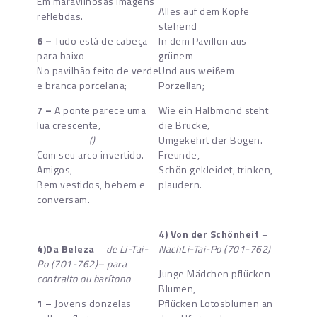
Em maravilhosas imagens
Alles auf dem Kopfe
refletidas.
stehend
6 –
Tudo está de cabeça
In dem Pavillon aus
para baixo
grünem
No pavilhão feito de verde
Und aus weißem
e branca porcelana;
Porzellan;
7 –
A ponte parece uma
Wie ein Halbmond steht
lua crescente,
die Brücke,
()
Umgekehrt der Bogen.
Com seu arco invertido.
Freunde,
Amigos,
Schön gekleidet, trinken,
Bem vestidos, bebem e
plaudern.
conversam.
4) Von der Schönheit
–
4)Da Beleza
–
de Li-Tai-
NachLi-Tai-Po (701-762)
Po (701-762)– para
Junge Mädchen pflücken
contralto ou barítono
Blumen,
1 –
Jovens donzelas
Pflücken Lotosblumen an