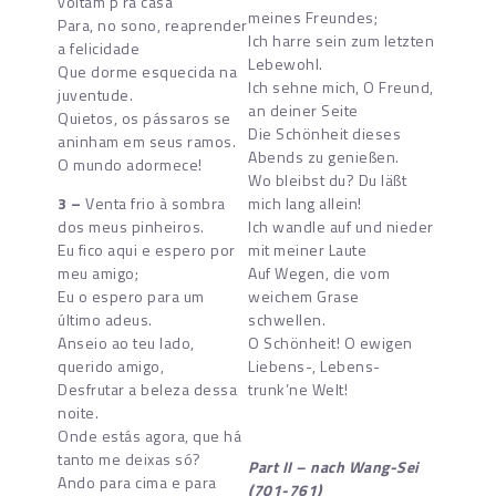
voltam p’ra casa
meines Freundes;
Para, no sono, reaprender
Ich harre sein zum letzten
a felicidade
Lebewohl.
Que dorme esquecida na
Ich sehne mich, O Freund,
juventude.
an deiner Seite
Quietos, os pássaros se
Die Schönheit dieses
aninham em seus ramos.
Abends zu genießen.
O mundo adormece!
Wo bleibst du? Du läßt
3 –
Venta frio à sombra
mich lang allein!
dos meus pinheiros.
Ich wandle auf und nieder
Eu fico aqui e espero por
mit meiner Laute
meu amigo;
Auf Wegen, die vom
Eu o espero para um
weichem Grase
último adeus.
schwellen.
Anseio ao teu lado,
O Schönheit! O ewigen
querido amigo,
Liebens-, Lebens-
Desfrutar a beleza dessa
trunk’ne Welt!
noite.
Onde estás agora, que há
tanto me deixas só?
Part II – nach Wang-Sei
Ando para cima e para
(701-761)