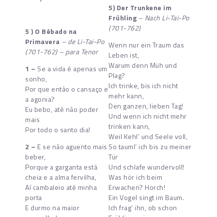
5)
Der Trunkene im
Frühling
–
Nach Li-Tai-Po
(701-762)
5 ) O Bêbado na
Primavera
– de
Li-Tai-Po
Wenn nur ein Traum das
(701-762)
– para Tenor
Leben ist,
Warum denn Müh und
1 –
Se a vida é apenas um
Plag?
sonho,
Ich trinke, bis ich nicht
Por que então o cansaço e
mehr kann,
a agonia?
Den ganzen, lieben Tag!
Eu bebo, até não poder
Und wenn ich nicht mehr
mais
trinken kann,
Por todo o santo dia!
Weil Kehl’ und Seele voll,
2 –
E se não aguento mais
So tauml’ ich bis zu meiner
beber,
Tür
Porque a garganta está
Und schlafe wundervoll!
cheia e a alma fervilha,
Was hör ich beim
Aí cambaleio até minha
Erwachen? Horch!
porta
Ein Vogel singt im Baum.
E durmo na maior
Ich frag’ ihn, ob schon