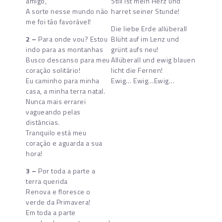
amigo,
Still ist mein Herz und
A sorte nesse mundo não
harret seiner Stunde!
me foi tão favorável!
Die liebe Erde allüberall
2 –
Para onde vou? Estou
Blüht auf im Lenz und
indo para as montanhas
grünt aufs neu!
Busco descanso para meu
Allüberall und ewig blauen
coração solitário!
licht die Fernen!
Eu caminho para minha
Ewig… Ewig…Ewig…
casa, a minha terra natal.
Nunca mais errarei
vagueando pelas
distâncias.
Tranquilo está meu
coração e aguarda a sua
hora!
3 –
Por toda a parte a
terra querida
Renova e floresce o
verde da Primavera!
Em toda a parte