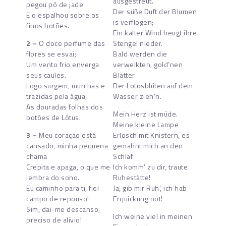
ausgestreut.
pegou pó de jade
Der süße Duft der Blumen
E o espalhou sobre os
is verflogen;
finos botões.
Ein kalter Wind beugt ihre
2 –
O doce perfume das
Stengel nieder.
flores se esvai;
Bald werden die
Um vento frio enverga
verwelkten, gold’nen
seus caules.
Blätter
Logo surgem, murchas e
Der Lotosblüten auf dem
trazidas pela água,
Wasser zieh’n.
As douradas folhas dos
Mein Herz ist müde.
botões de Lótus.
Meine kleine Lampe
3 –
Meu coração está
Erlosch mit Knistern, es
cansado, minha pequena
gemahnt mich an den
chama
Schlaf.
Crepita e apaga, o que me
Ich komm’ zu dir, traute
lembra do sono.
Ruhestätte!
Eu caminho para ti, fiel
Ja, gib mir Ruh’, ich hab
campo de repouso!
Erquickung not!
Sim, dai-me descanso,
Ich weine viel in meinen
preciso de alívio!