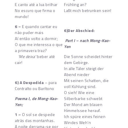
E canto até a lua brilhar
Frühling an?
No escuro que firma o
Laßt mich betrunken sein!
mundo!
6 –
E quando cantar eu
6)Der Abschied:
não puder mais
Aí então volto a dormir;
Part I – nach Mong-Kao-
O que me interessa o que
Yen
a primavera traz?
‘Me deixa’
beber até
Die Sonne scheidet hinter
cair!
dem Gebirge.
In alle Täler steigt der
Abend nieder
Mit seinen Schatten, die
6) A Despedida
– para
voll Kühlung sind.
Contralto ou Barítono
O sieh! Wie eine
Poema I,
de Mong-Kao-
Silberbarke schwebt
Yen;
Der Mond am blauen
Himmelssee herauf.
1 –
O sol se despede
Ich spüre eines feinen
atrás das montanhas.
Windes Weh’n
A noite derrama-se por