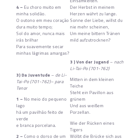
Einsamkeiten.
4 –
Eu choro muito em
Der Herbst in meinem
minha solidão.
Herzen währt zu lange.
O outono em meu coração
Sonne der Liebe, willst du
dura muito tempo;
nie mehr scheinen,
Sol do amor, nunca mais
Um meine bittern Tränen
irás brilhar
mild aufzutrocknen?
Para suavemente secar
minhas lágrimas amargas?
3 )
Von der Jugend
–
nach
Li-Tai-Po (701-762)
3) Da Juventude
–
de Li-
Mitten in dem kleinen
Tai-Po (701-762)– para
Teiche
Tenor
Steht ein Pavillon aus
1 –
No meio do pequeno
grünem
lago
Und aus weißem
há um pavilhão feito de
Porzellan.
verde
Wie der Rücken eines
e branca porcelana.
Tigers
2 –
Como o dorso de um
Wölbt die Brücke sich aus