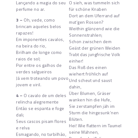
Lançando a magia do seu
O sieh, was tummeln sich
perfume no ar.
für schöne Knaben
Dort an dem Uferrand auf
3 –
Oh, vede, como
mut’gen Rossen?
brincam aqueles belos
Weithin glänzend wie die
rapazes!
Sonnenstrahlen;
Em imponentes cavalos,
Schon zwischen dem
na beira do rio,
Geäst der grünen Weiden
Brilham de longe como
Trabt das jungfrische Volk
raios de sol;
einher!
Por entre os galhos de
Das Roß des einen
verdes salgueiros
wiehert fröhlich auf
Já vem troteando um povo
Und scheut und saust
jovem e viril.
dahin,
Über Blumen, Gräser
4 –
O cavalo de um deles
wanken hin die Hufe,
relincha alegremente
Sie zerstampfen jäh im
Então se espanta e foge
Sturm die hingesunk’nen
dali;
Blüten.
Seus cascos pisam flores
Hei! Wie flattern im Taumel
e relva
seine Mähnen,
Esmagando, no turbilhão,