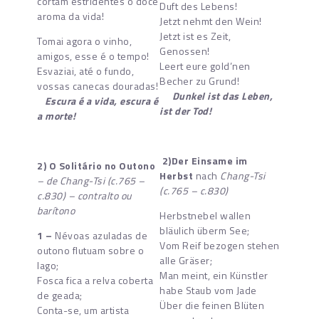
cortam estridentes o doce
Duft des Lebens!
aroma da vida!
Jetzt nehmt den Wein!
Jetzt ist es Zeit,
Tomai agora o vinho,
Genossen!
amigos, esse é o tempo!
Leert eure gold’nen
Esvaziai, até o fundo,
Becher zu Grund!
vossas canecas douradas!
Dunkel ist das Leben,
Escura é a vida, escura é
ist der Tod!
a morte!
2)
Der Einsame im
2)
O Solitário no Outono
Herbst
nach
Chang-Tsi
– de Chang-Tsi (c.765 –
(c.765 – c.830)
c.830) – contralto ou
barítono
Herbstnebel wallen
bläulich überm See;
1 –
Névoas azuladas de
Vom Reif bezogen stehen
outono flutuam sobre o
alle Gräser;
lago;
Man meint, ein Künstler
Fosca fica a relva coberta
habe Staub vom Jade
de geada;
Über die feinen Blüten
Conta-se, um artista