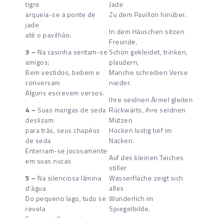
tigre
Jade
arqueia-se a ponte de
Zu dem Pavillon hinüber.
jade
In dem Häuschen sitzen
até o pavilhão.
Freunde,
3 –
Na casinha sentam-se
Schön gekleidet, trinken,
amigos;
plaudern,
Bem vestidos, bebem e
Manche schreiben Verse
conversam
nieder.
Alguns escrevem versos.
Ihre seidnen Ärmel gleiten
4 –
Suas mangas de seda
Rückwärts, ihre seidnen
deslizam
Mützen
para trás, seus chapéus
Hocken lustig tief im
de seda
Nacken.
Enterram-se jocosamente
Auf des kleinen Teiches
em suas nucas
stiller
5 –
Na silenciosa lâmina
Wasserfläche zeigt sich
d’água
alles
Do pequeno lago, tudo se
Wunderlich im
revela
Spiegelbilde.