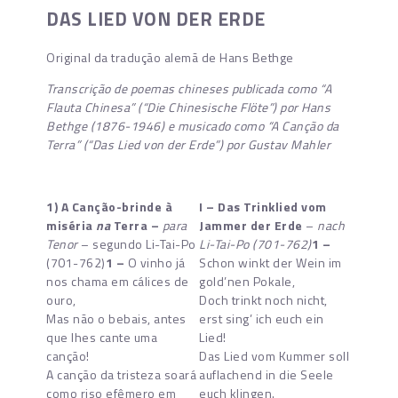
DAS LIED VON DER ERDE
Original da tradução alemã de Hans Bethge
Transcrição de poemas chineses publicada como “A
Flauta Chinesa” (“Die Chinesische Flöte”) por Hans
Bethge (1876-1946) e musicado como “A Canção da
Terra” (“Das Lied von der Erde”) por Gustav Mahler
1) A Canção-brinde à
I – Das Trinklied vom
miséria
na
Terra –
para
Jammer der Erde
–
nach
Tenor
– segundo Li-Tai-Po
Li-Tai-Po (701-762)
1 –
(701-762)
1 –
O vinho já
Schon winkt der Wein im
nos chama em cálices de
gold’nen Pokale,
ouro,
Doch trinkt noch nicht,
Mas não o bebais, antes
erst sing’ ich euch ein
que lhes cante uma
Lied!
canção!
Das Lied vom Kummer soll
A canção da tristeza soará
auflachend in die Seele
como riso efêmero em
euch klingen.