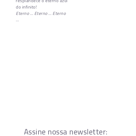
resplandece o eterno azul
do infinito!
Eterno … Eterno … Eterno
…
Assine nossa newsletter: