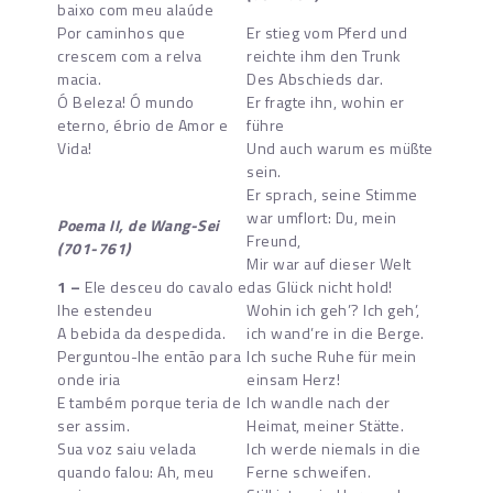
baixo com meu alaúde
Por caminhos que
Er stieg vom Pferd und
crescem com a relva
reichte ihm den Trunk
macia.
Des Abschieds dar.
Ó Beleza! Ó mundo
Er fragte ihn, wohin er
eterno, ébrio de Amor e
führe
Vida!
Und auch warum es müßte
sein.
Er sprach, seine Stimme
war umflort: Du, mein
Poema II,
de
Wang-Sei
Freund,
(701-761)
Mir war auf dieser Welt
1 –
Ele desceu do cavalo e
das Glück nicht hold!
lhe estendeu
Wohin ich geh’? Ich geh’,
A bebida da despedida.
ich wand’re in die Berge.
Perguntou-lhe então para
Ich suche Ruhe für mein
onde iria
einsam Herz!
E também porque teria de
Ich wandle nach der
ser assim.
Heimat, meiner Stätte.
Sua voz saiu velada
Ich werde niemals in die
quando falou: Ah, meu
Ferne schweifen.