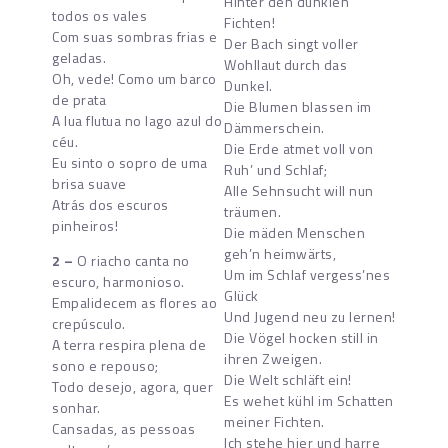
Hinter den dunklen
todos os vales
Fichten!
Com suas sombras frias e
Der Bach singt voller
geladas.
Wohllaut durch das
Oh, vede! Como um barco
Dunkel.
de prata
Die Blumen blassen im
A lua flutua no lago azul do
Dämmerschein.
céu.
Die Erde atmet voll von
Eu sinto o sopro de uma
Ruh’ und Schlaf;
brisa suave
Alle Sehnsucht will nun
Atrás dos escuros
träumen.
pinheiros!
Die mäden Menschen
geh’n heimwärts,
2 –
O riacho canta no
Um im Schlaf vergess’nes
escuro, harmonioso.
Glück
Empalidecem as flores ao
Und Jugend neu zu lernen!
crepúsculo.
Die Vögel hocken still in
A terra respira plena de
ihren Zweigen.
sono e repouso;
Die Welt schläft ein!
Todo desejo, agora, quer
Es wehet kühl im Schatten
sonhar.
meiner Fichten.
Cansadas, as pessoas
Ich stehe hier und harre