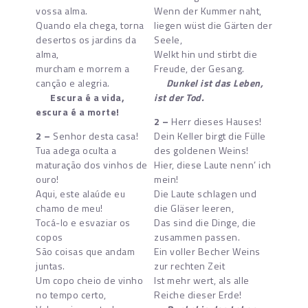
vossa alma.
Wenn der Kummer naht,
Quando ela chega, torna
liegen wüst die Gärten der
desertos os jardins da
Seele,
alma,
Welkt hin und stirbt die
murcham e morrem a
Freude, der Gesang.
canção e alegria.
Dunkel ist das Leben,
Escura é a vida,
ist der Tod.
escura é a morte!
2 –
Herr dieses Hauses!
2
–
Senhor desta casa!
Dein Keller birgt die Fülle
Tua adega oculta a
des goldenen Weins!
maturação dos vinhos de
Hier, diese Laute nenn’ ich
ouro!
mein!
Aqui, este alaúde eu
Die Laute schlagen und
chamo de meu!
die Gläser leeren,
Tocá-lo e esvaziar os
Das sind die Dinge, die
copos
zusammen passen.
São coisas que andam
Ein voller Becher Weins
juntas.
zur rechten Zeit
Um copo cheio de vinho
Ist mehr wert, als alle
no tempo certo,
Reiche dieser Erde!