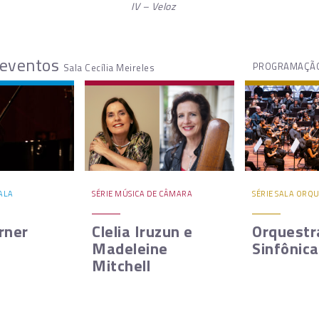
IV – Veloz
 eventos
PROGRAMAÇÃO
Sala Cecília Meireles
SALA
SÉRIE MÚSICA DE CÂMARA
SÉRIE SALA ORQ
rner
Clelia Iruzun e
Orquestr
Madeleine
Sinfônica
Mitchell