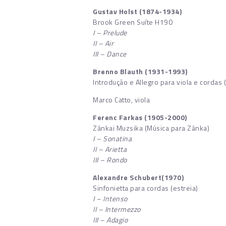
Gustav Holst (1874-1934)
Brook Green Suíte H190
I – Prelude
II – Air
III – Dance
Brenno Blauth (1931-1993)
Introdução e Allegro para viola e cordas (
Marco Catto, viola
Ferenc Farkas (1905-2000)
Zánkai Muzsika (Música para Zánka)
I – Sonatina
II – Arietta
III – Rondo
Alexandre Schubert(1970)
Sinfonietta para cordas (estreia)
I – Intenso
II – Intermezzo
III – Adagio