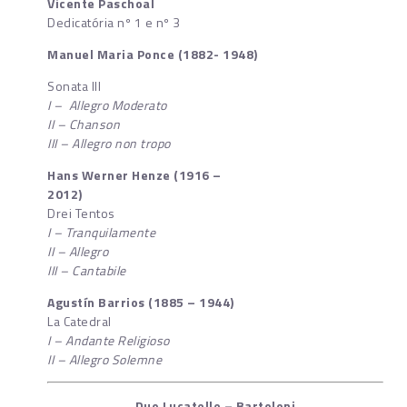
Vicente Paschoal
Dedicatória nº 1 e nº 3
Manuel Maria Ponce (1882- 1948)
Sonata III
I –
Allegro Moderato
II – Chanson
III – Allegro non tropo
Hans Werner Henze (1916 –
2012)
Drei Tentos
I – Tranquilamente
II – Allegro
III – Cantabile
Agustín Barrios (1885 – 1944)
La Catedral
I – Andante Religioso
II – Allegro Solemne
Duo Lucatelle – Bartoloni