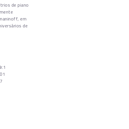
trios de piano
ramente
maninoff, em
iversários de
r.1
101
87