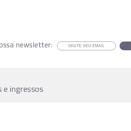
ossa newsletter:
 e ingressos
cionamento da bilheteria
a
de 12h às 17h ou até início
ouver concerto, das 13h