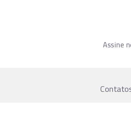
Assine n
Contatos
Horário de Fun
Segunda a sext
do concerto.
Sábado
quando h