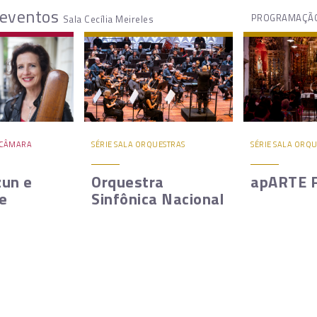
 eventos
PROGRAMAÇÃO
Sala Cecília Meireles
E CÂMARA
SÉRIE SALA ORQUESTRAS
SÉRIE SALA ORQ
zun e
Orquestra
apARTE F
e
Sinfônica Nacional