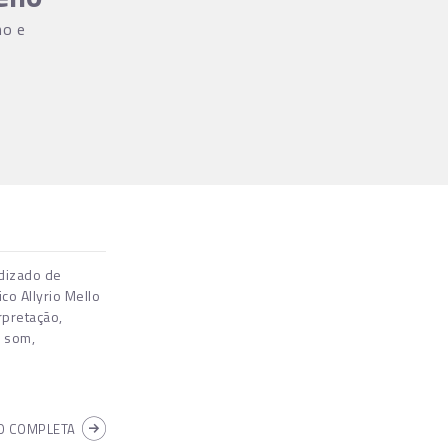
no e
dizado de
co Allyrio Mello
rpretação,
, som,
 COMPLETA