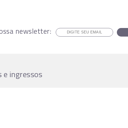
ossa newsletter:
 e ingressos
cionamento da bilheteria
a
de 12h às 17h ou até início
ouver concerto, das 13h
presentação.
manhã/tarde desde duas