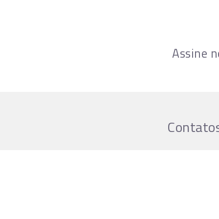
Assine n
Contatos
Horário de Fun
Segunda a sext
do concerto.
Sábado
quando h
até o início da a
Concertos pela 