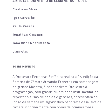
ARTISTAS: QUINTETO DE CLARINETAS – OPES
Cristiano Alves
Igor Carvalho
Paulo Passos
Jonathan Ximenes
João Vitor Nascimento
Clarinetas
SOBRE O EVENTO
A Orquestra Petrobras Sinfônica realiza a 3ª. edição da
Semana de Câmara Armando Prazeres em homenagem
ao grande Maestro, fundador desta Orquestra.A
programação, com grande diversidade instrumental, de
repertório, fusão de estilos e gêneros, apresentará ao
longo da semana um significativo panorama da música de
câmara, principalmente com obras de compositores