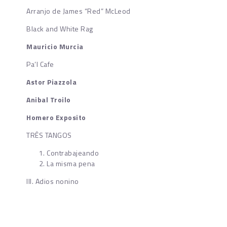
Arranjo de James “Red” McLeod
Black and White Rag
Mauricio Murcia
Pa’l Cafe
Astor Piazzola
Anibal Troilo
Homero Exposito
TRÊS TANGOS
Contrabajeando
La misma pena
III. Adios nonino