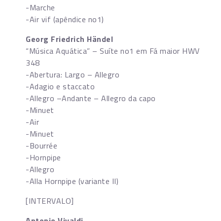
-Marche
-Air vif (apêndice no1)
Georg Friedrich Händel
“Música Aquática” – Suíte no1 em Fá maior HWV
348
-Abertura: Largo – Allegro
-Adagio e staccato
-Allegro –Andante – Allegro da capo
-Minuet
-Air
-Minuet
-Bourrée
-Hornpipe
-Allegro
-Alla Hornpipe (variante II)
[INTERVALO]
Antonio Vivaldi